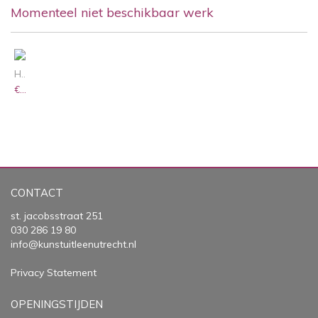
Momenteel niet beschikbaar werk
HAND-EYE COORDINATION
€ 1.300,00 /
€ 20,80
CONTACT
st. jacobsstraat 251
030 286 19 80
info@kunstuitleenutrecht.nl
Privacy Statement
OPENINGSTIJDEN