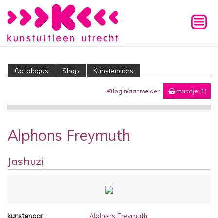
Catalogus
Shop
Kunstenaars
login/aanmelden
mandje (1)
Alphons Freymuth
Jashuzi
kunstenaar:
Alphons Freymuth