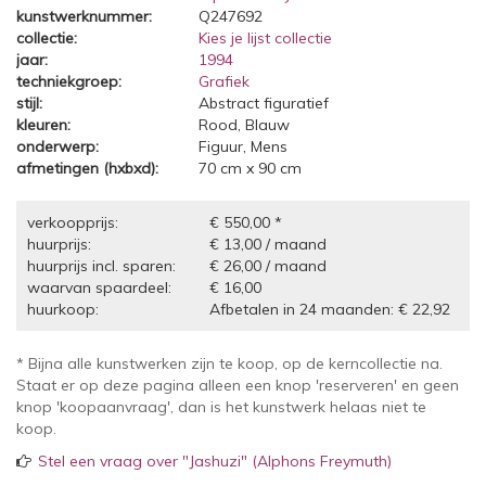
kunstwerknummer:
Q247692
collectie:
Kies je lijst collectie
jaar:
1994
techniekgroep:
Grafiek
stijl:
Abstract figuratief
kleuren:
Rood, Blauw
onderwerp:
Figuur, Mens
afmetingen (hxbxd):
70 cm x 90 cm
verkoopprijs:
€ 550,00 *
huurprijs:
€ 13,00 / maand
huurprijs incl. sparen:
€ 26,00 / maand
waarvan spaardeel:
€ 16,00
huurkoop:
Afbetalen in 24 maanden: € 22,92
* Bijna alle kunstwerken zijn te koop, op de kerncollectie na.
Staat er op deze pagina alleen een knop 'reserveren' en geen
knop 'koopaanvraag', dan is het kunstwerk helaas niet te
koop.
Stel een vraag over "Jashuzi" (Alphons Freymuth)