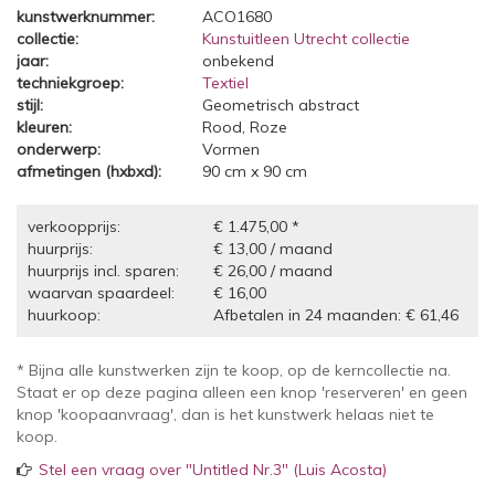
kunstwerknummer:
ACO1680
collectie:
Kunstuitleen Utrecht collectie
jaar:
onbekend
techniekgroep:
Textiel
stijl:
Geometrisch abstract
kleuren:
Rood, Roze
onderwerp:
Vormen
afmetingen (hxbxd):
90 cm x 90 cm
verkoopprijs:
€ 1.475,00 *
huurprijs:
€ 13,00 / maand
huurprijs incl. sparen:
€ 26,00 / maand
waarvan spaardeel:
€ 16,00
huurkoop:
Afbetalen in 24 maanden: € 61,46
* Bijna alle kunstwerken zijn te koop, op de kerncollectie na.
Staat er op deze pagina alleen een knop 'reserveren' en geen
knop 'koopaanvraag', dan is het kunstwerk helaas niet te
koop.
Stel een vraag over "Untitled Nr.3" (Luis Acosta)