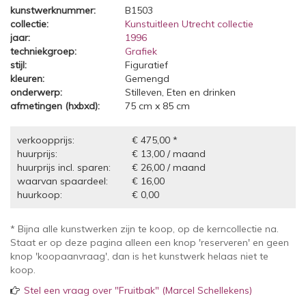
kunstwerknummer:
B1503
collectie:
Kunstuitleen Utrecht collectie
jaar:
1996
techniekgroep:
Grafiek
stijl:
Figuratief
kleuren:
Gemengd
onderwerp:
Stilleven, Eten en drinken
afmetingen (hxbxd):
75 cm x 85 cm
verkoopprijs:
€ 475,00 *
huurprijs:
€ 13,00 / maand
huurprijs incl. sparen:
€ 26,00 / maand
waarvan spaardeel:
€ 16,00
huurkoop:
€ 0,00
* Bijna alle kunstwerken zijn te koop, op de kerncollectie na.
Staat er op deze pagina alleen een knop 'reserveren' en geen
knop 'koopaanvraag', dan is het kunstwerk helaas niet te
koop.
Stel een vraag over "Fruitbak" (Marcel Schellekens)