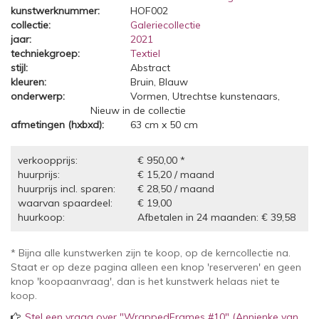
kunstwerknummer:
HOF002
collectie:
Galeriecollectie
jaar:
2021
techniekgroep:
Textiel
stijl:
Abstract
kleuren:
Bruin, Blauw
onderwerp:
Vormen, Utrechtse kunstenaars,
Nieuw in de collectie
afmetingen (hxbxd):
63 cm x 50 cm
verkoopprijs:
€ 950,00 *
huurprijs:
€ 15,20 / maand
huurprijs incl. sparen:
€ 28,50 / maand
waarvan spaardeel:
€ 19,00
huurkoop:
Afbetalen in 24 maanden: € 39,58
* Bijna alle kunstwerken zijn te koop, op de kerncollectie na.
Staat er op deze pagina alleen een knop 'reserveren' en geen
knop 'koopaanvraag', dan is het kunstwerk helaas niet te
koop.
Stel een vraag over "WrappedFrames #10" (Annienke van