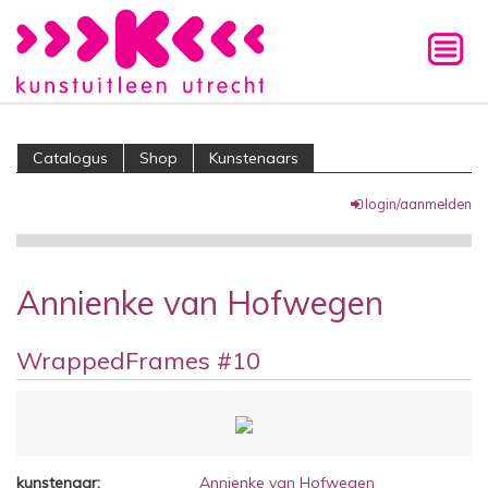
Catalogus
Shop
Kunstenaars
login/aanmelden
Annienke van Hofwegen
WrappedFrames #10
kunstenaar:
Annienke van Hofwegen