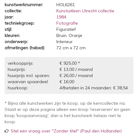
kunstwerknummer:
HOL6261
collectie:
Kunstuitleen Utrecht collectie
jaar:
1984
techniekgroep:
Fotografie
stijl:
Figuratief
kleuren:
Bruin, Oranje
onderwerp:
Interieur
afmetingen (hxbxd):
72 cm x 72 cm
verkoopprijs:
€ 925,00 *
huurprijs:
€ 13,00 / maand
huurprijs incl. sparen:
€ 26,00 / maand
waarvan spaardeel:
€ 16,00
huurkoop:
Afbetalen in 24 maanden: € 38,54
* Bijna alle kunstwerken zijn te koop, op de kerncollectie na.
Staat er op deze pagina alleen een knop 'reserveren' en geen
knop 'koopaanvraag', dan is het kunstwerk helaas niet te
koop.
Stel een vraag over "Zonder titel" (Paul den Hollander)