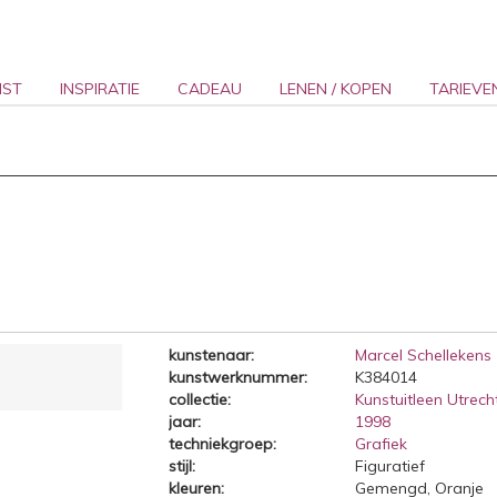
NST
INSPIRATIE
CADEAU
LENEN / KOPEN
TARIEVE
kunstenaar:
Marcel Schellekens
kunstwerknummer:
K384014
collectie:
Kunstuitleen Utrecht
jaar:
1998
techniekgroep:
Grafiek
stijl:
Figuratief
kleuren:
Gemengd, Oranje