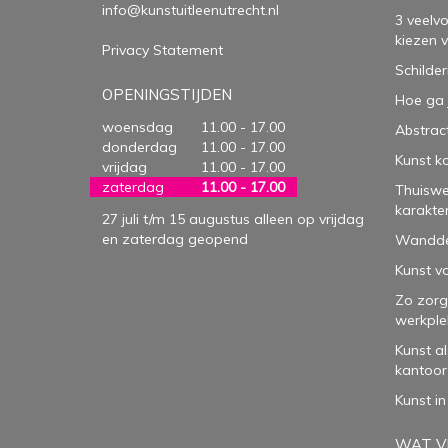
info@kunstuitleenutrecht.nl
3 veelv
kiezen 
Privacy Statement
Schilder
OPENINGSTIJDEN
Hoe ga 
woensdag
11.00 - 17.00
Abstract
donderdag
11.00 - 17.00
Kunst k
vrijdag
11.00 - 17.00
zaterdag
11.00 - 17.00
Thuiswe
karakte
27 juli t/m 15 augustus alleen op vrijdag
en zaterdag geopend
Wanddec
Kunst vo
Zo zorg
werkple
Kunst a
kantoor
Kunst in
WAT VI