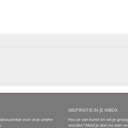
INSPIRATIE IN JE INBOX
deauwinkel voor al je unieke
Hou je van kunst en wil je graag
s
worden? Meld je dan nu aan vo