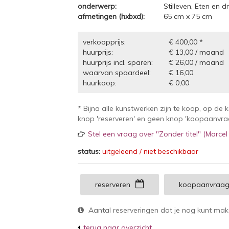
onderwerp:
Stilleven, Eten en d
afmetingen (hxbxd):
65 cm x 75 cm
verkoopprijs:
€ 400,00 *
huurprijs:
€ 13,00 / maand
huurprijs incl. sparen:
€ 26,00 / maand
waarvan spaardeel:
€ 16,00
huurkoop:
€ 0,00
* Bijna alle kunstwerken zijn te koop, op de 
knop 'reserveren' en geen knop 'koopaanvraag
Stel een vraag over "Zonder titel" (Marcel
status:
uitgeleend / niet beschikbaar
reserveren
koopaanvraa
Aantal reserveringen dat je nog kunt ma
terug naar overzicht