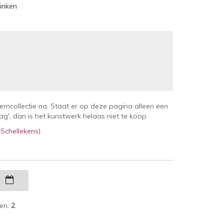
rinken
kerncollectie na. Staat er op deze pagina alleen een
', dan is het kunstwerk helaas niet te koop.
 Schellekens)
g
ken:
2
.