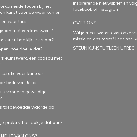
inspirerende
nieuwsbrief
en vol
oorkomende fouten bij het
facebook
of
instagram
.
van kunst voor de woonkamer
ijen voor thuis
OVER ONS
je om met een kunstwerk?
Wil je meer weten over onze vis
missie en ons team? Lees snel v
e kunst, hoe kijk je ernaar?
STEUN KUNSTUITLEEN UTREC
open, hoe doe je dat?
rk-Kunstwerk, een cadeau met
r
oratie voor kantoor
or bedrijven, 5 tips
t u voor een geweldige
k
ls toegevoegde waarde op
 je praktijk, hoe pak je dat aan
?
ND JE VAN ONS?