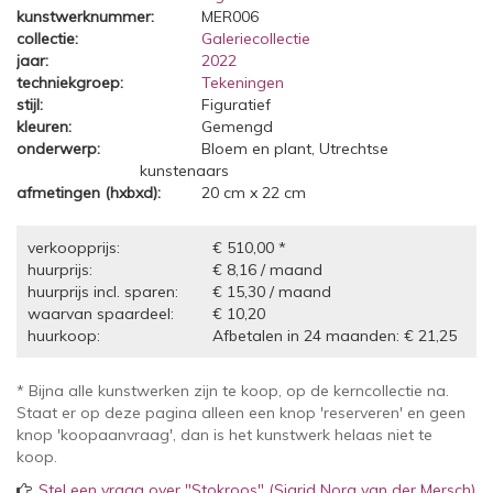
kunstwerknummer:
MER006
collectie:
Galeriecollectie
jaar:
2022
techniekgroep:
Tekeningen
stijl:
Figuratief
kleuren:
Gemengd
onderwerp:
Bloem en plant, Utrechtse
kunstenaars
afmetingen (hxbxd):
20 cm x 22 cm
verkoopprijs:
€ 510,00 *
huurprijs:
€ 8,16 / maand
huurprijs incl. sparen:
€ 15,30 / maand
waarvan spaardeel:
€ 10,20
huurkoop:
Afbetalen in 24 maanden: € 21,25
* Bijna alle kunstwerken zijn te koop, op de kerncollectie na.
Staat er op deze pagina alleen een knop 'reserveren' en geen
knop 'koopaanvraag', dan is het kunstwerk helaas niet te
koop.
Stel een vraag over "Stokroos" (Sigrid Nora van der Mersch)