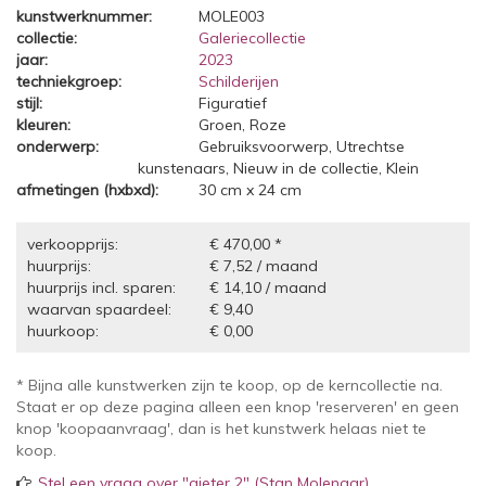
kunstwerknummer:
MOLE003
collectie:
Galeriecollectie
jaar:
2023
techniekgroep:
Schilderijen
stijl:
Figuratief
kleuren:
Groen, Roze
onderwerp:
Gebruiksvoorwerp, Utrechtse
kunstenaars, Nieuw in de collectie, Klein
afmetingen (hxbxd):
30 cm x 24 cm
verkoopprijs:
€ 470,00 *
huurprijs:
€ 7,52 / maand
huurprijs incl. sparen:
€ 14,10 / maand
waarvan spaardeel:
€ 9,40
huurkoop:
€ 0,00
* Bijna alle kunstwerken zijn te koop, op de kerncollectie na.
Staat er op deze pagina alleen een knop 'reserveren' en geen
knop 'koopaanvraag', dan is het kunstwerk helaas niet te
koop.
Stel een vraag over "gieter 2" (Stan Molenaar)