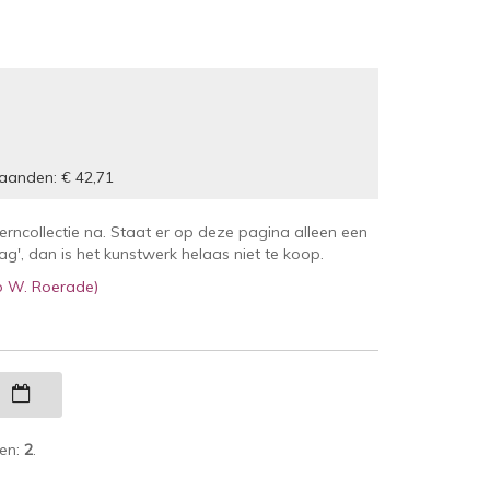
aanden: € 42,71
kerncollectie na. Staat er op deze pagina alleen een
', dan is het kunstwerk helaas niet te koop.
io W. Roerade)
g
ken:
2
.