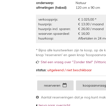
onderwerp:
Natuur
afmetingen (hxbxd):
120 cm x 90 cm
verkoopprijs:
€ 1.025,00 *
huurprijs:
€ 13,00 / maand
huurprijs incl. sparen:
€ 26,00 / maand
waarvan spaardeel:
€ 16,00
huurkoop:
Afbetalen in 24 m
* Bijna alle kunstwerken zijn te koop, op de 
knop 'reserveren' en geen knop 'koopaanvraag
Stel een vraag over "Zonder titel" (Vittor
status:
uitgeleend / niet beschikbaar
reserveren
koopaanvraa
Aantal reserveringen dat je nog kunt ma
terug naar overzicht