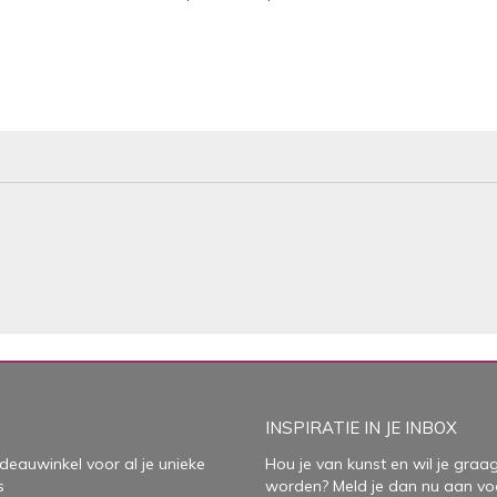
INSPIRATIE IN JE INBOX
deauwinkel voor al je unieke
Hou je van kunst en wil je graag
s
worden? Meld je dan nu aan vo