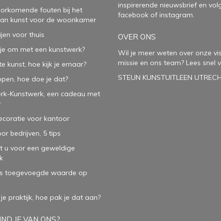
inspirerende
nieuwsbrief
en vol
oorkomende fouten bij het
facebook
of
instagram
.
van kunst voor de woonkamer
ijen voor thuis
OVER ONS
je om met een kunstwerk?
Wil je meer weten over onze vis
missie en ons team? Lees snel v
e kunst, hoe kijk je ernaar?
STEUN KUNSTUITLEEN UTREC
open, hoe doe je dat?
rk-Kunstwerk, een cadeau met
r
oratie voor kantoor
or bedrijven, 5 tips
t u voor een geweldige
k
ls toegevoegde waarde op
 je praktijk, hoe pak je dat aan
?
ND JE VAN ONS?