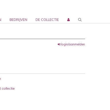
N
BEDRIJVEN
DE COLLECTIE
login/aanmelden
e
 collectie