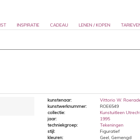
NST
INSPIRATIE
CADEAU
LENEN / KOPEN
TARIEVE
kunstenaar:
Vittorio W. Roerad
kunstwerknummer:
ROE6549
collectie:
Kunstuitleen Utrecht
jaar:
1995
techniekgroep:
Tekeningen
stijl:
Figuratief
kleuren:
Geel, Gemengd