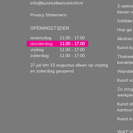
info@kunstuitleenutrecht.nl
3 veelv
kiezen 
Privacy Statement
Schilder
OPENINGSTIJDEN
Hoe ga 
woensdag
11.00 - 17.00
Abstract
donderdag
11.00 - 17.00
Kunst k
vrijdag
11.00 - 17.00
zaterdag
11.00 - 17.00
Thuiswe
karakte
27 juli t/m 15 augustus alleen op vrijdag
en zaterdag geopend
Wanddec
Kunst vo
Zo zorg
werkple
Kunst a
kantoor
Kunst in
WAT VI