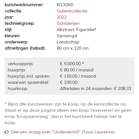
kunstwerknummer:
KI13049
collectie:
Galeriecollectie
jaar:
2022
techniekgroep:
Schilderijen
stijl:
Abstract, Figuratief
kleuren:
Gemengd
onderwerp:
Landschap
afmetingen (hxbxd):
80 cm x 120 cm
verkoopprijs:
€ 5.000,00 *
huurprijs:
€ 80,00 / maand
huurprijs incl. sparen:
€ 150,00 / maand
waarvan spaardeel:
€ 100,00
huurkoop:
Afbetalen in 24 maanden: € 208,33
* Bijna alle kunstwerken zijn te koop, op de kerncollectie na.
Staat er op deze pagina alleen een knop 'reserveren' en geen
knop 'koopaanvraag', dan is het kunstwerk helaas niet te
koop.
Stel een vraag over "Underworld" (Toon Laurense)