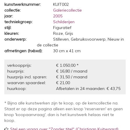
kunstwerknummer:
KUIT002
collectie:
Galeriecollectie
jaar:
2005
techniekgroep:
Schilderijen
stijl:
Figuratief
kleuren:
Roze, Grijs
onderwerp:
Stilleven, Gebruiksvoorwerp, Nieuw in
de collectie
afmetingen (hxbxd):
30 cm x 41 cm
verkoopprijs:
€ 1.050,00 *
huurprijs:
€ 16,80 / maand
huurprijs incl. sparen:
€ 31,50 / maand
waarvan spaardeel:
€ 21,00
huurkoop:
Afbetalen in 24 maanden: € 43,75
* Bijna alle kunstwerken zijn te koop, op de kerncollectie na.
Staat er op deze pagina alleen een knop 'reserveren' en geen
knop 'koopaanvraag', dan is het kunstwerk helaas niet te
koop.
Stel een vraag over "Zonder titel" (Christiaan Kuitwaard)